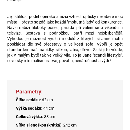
Její štíhlost podél opěráku a nižší vzhled, opticky nezabere moc
místa. I přesto se zdá jako každá "mohutná lady" od konkurence.
Navíc nabízí hluboký posed, paráda při válení se o víkendu u
televize. Sestava s podnožkou patří mezi nejoblíbenější.
Výhodou je možnost využití modulů z kterých si Jane mohu
poskládat dle své představy o velikosti sofa. Výplň je opět
standardem naší nabídky, silikon, latex, dřevo. Sluší ji to všude,
jak v malým bytě tak ve veliký vile. To je Jane "scandi lifestyle",
severský minimalismus, tvar, povaha, nenáročnost a výdrž.
Parametry:
Šířka sedáku:
62 cm
Výška sedáku:
44 cm
Celková výška:
83 cm
Šířka s lenoškou (krátká)
: 242 cm