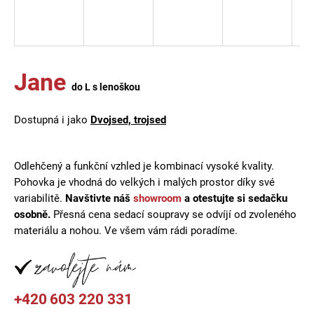
a
j
í
t
Jane
do L s lenoškou
?
Dostupná i jako
Dvojsed, trojsed
HLEDAT
Odlehčený a funkční vzhled je kombinací vysoké kvality.
Pohovka je vhodná do velkých i malých prostor díky své
variabilitě.
Navštivte náš
showroom
a otestujte si sedačku
osobně.
Přesná cena sedací soupravy se odvíjí od zvoleného
D
materiálu a nohou. Ve všem vám rádi poradíme.
o
p
o
r
+420
603 220 331
u