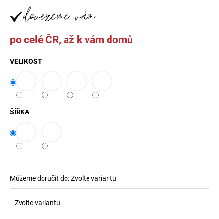
č
u
j
e
po celé ČR, až k vám domů
m
e
VELIKOST
LAURA
KŘESLO,
DVOJSED,
TROJSED
ŠÍŘKA
25
000
Kč
Můžeme doručit do:
Zvolte variantu
Zvolte variantu