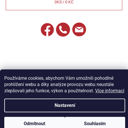
0
KS /
0 KČ
Používáme cookies, abychom Vám umožnili pohodlné
prohlížení webu a díky analýze provozu webu neustále
zlepšovali jeho funkce, výkon a použitelnost.
Více informací
Vytvořil Shoptet
Nastavení
Copyright 2026
Jandík nábytek
. Všechna práva vyhrazena.
Odmítnout
Souhlasím