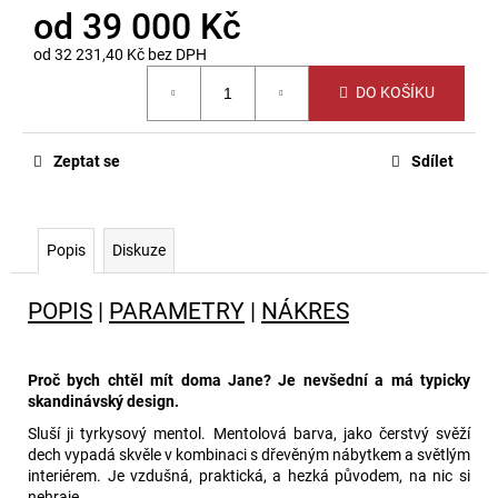
od
39 000 Kč
od
32 231,40 Kč
bez DPH
Měrná
DO KOŠÍKU
cena:
Zeptat se
Sdílet
Popis
Diskuze
POPIS
|
PARAMETRY
|
NÁKRES
Proč bych chtěl mít doma Jane? Je nevšední a má typicky
skandinávský design.
Sluší ji tyrkysový mentol. Mentolová barva, jako čerstvý svěží
dech vypadá skvěle v kombinaci s dřevěným nábytkem a světlým
interiérem. Je vzdušná, praktická, a hezká původem, na nic si
nehraje.