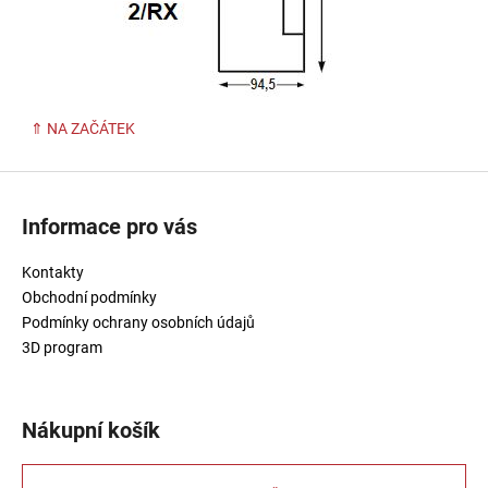
⇑ NA ZAČÁTEK
Z
á
Informace pro vás
p
a
Kontakty
t
Obchodní podmínky
í
Podmínky ochrany osobních údajů
3D program
Nákupní košík