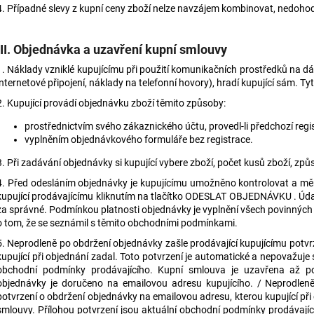
4. Případné slevy z kupní ceny zboží nelze navzájem kombinovat, nedohodne
III.
Objednávka a uzavření kupní smlouvy
1. Náklady vzniklé kupujícímu při použití komunikačních prostředků na dá
internetové připojení, náklady na telefonní hovory), hradí kupující sám. Ty
2. Kupující provádí objednávku zboží těmito způsoby:
prostřednictvím svého zákaznického účtu, provedl-li předchozí regi
vyplněním objednávkového formuláře bez registrace.
3. Při zadávání objednávky si kupující vybere zboží, počet kusů zboží, způ
4. Před odesláním objednávky je kupujícímu umožněno kontrolovat a měni
kupující prodávajícímu kliknutím na tlačítko ODESLAT OBJEDNÁVKU . Úd
za správné. Podmínkou platnosti objednávky je vyplnění všech povinných
o tom, že se seznámil s těmito obchodními podmínkami.
5. Neprodleně po obdržení objednávky zašle prodávající kupujícímu potv
kupující při objednání zadal. Toto potvrzení je automatické a nepovažuje 
obchodní podmínky prodávajícího. Kupní smlouva je uzavřena až po 
objednávky je doručeno na emailovou adresu kupujícího. / Neprodleně
potvrzení o obdržení objednávky na emailovou adresu, kterou kupující při
smlouvy. Přílohou potvrzení jsou aktuální obchodní podmínky prodávají