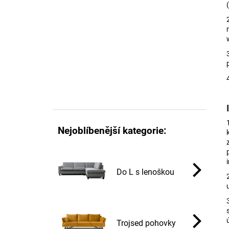
6 000 Kč
l
Nejoblíbenější kategorie:
Do L s lenoškou
Trojsed pohovky