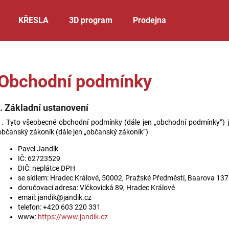
KŘESLA
3D program
Prodejna
Co potřebujete najít?
Obchodní podmínky
HLEDAT
I. Základní ustanovení
1. Tyto všeobecné obchodní podmínky (dále jen „obchodní podmínky“) j
občanský zákoník (dále jen „občanský zákoník“)
Doporučujeme
Pavel Jandík
IČ:
62723529
DIČ: neplátce DPH
se sídlem:
Hradec Králové, 50002, Pražské Předměstí, Baarova 13
doručovací adresa:
Vlčkovická 89, Hradec Králové
email:
jandik@jandik.cz
telefon: +420
603 220 331
www:
https://www.jandik.cz
CLYDE
CARLOS
KŘESLO
DO L S L