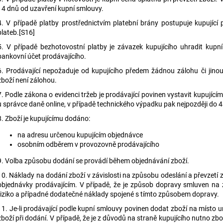
14 dnů od uzavření kupní smlouvy.
4. V případě platby prostřednictvím platební brány postupuje kupující
plateb.[S16]
5. V případě bezhotovostní platby je závazek kupujícího uhradit kupn
bankovní účet prodávajícího.
6. Prodávající nepožaduje od kupujícího předem žádnou zálohu či jin
zboží není zálohou.
7. Podle zákona o evidenci tržeb je prodávající povinen vystavit kupující
u správce daně online, v případě technického výpadku pak nejpozději do 
8. Zboží je kupujícímu dodáno:
na adresu určenou kupujícím objednávce
osobním odběrem v provozovně prodávajícího
9.
Volba způsobu dodání se provádí během objednávání zboží.
10. Náklady na dodání zboží v závislosti na způsobu odeslání a převzetí 
objednávky prodávajícím. V případě, že je způsob dopravy smluven na z
riziko a případné dodatečné náklady spojené s tímto způsobem dopravy.
11. Je-li prodávající podle kupní smlouvy povinen dodat zboží na místo ur
zboží při dodání. V případě, že je z důvodů na straně kupujícího nutno 