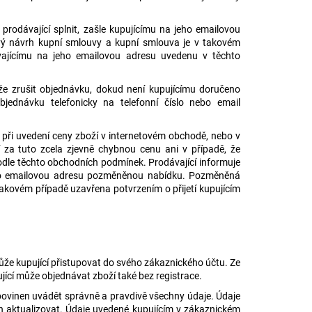
rodávající splnit, zašle kupujícímu na jeho emailovou
 návrh kupní smlouvy a kupní smlouva je v takovém
ávajícímu na jeho emailovou adresu uvedenu v těchto
že zrušit objednávku, dokud není kupujícímu doručeno
bjednávku telefonicky na telefonní číslo nebo email
o při uvedení ceny zboží v internetovém obchodě, nebo v
 za tuto zcela zjevně chybnou cenu ani v případě, že
odle těchto obchodních podmínek. Prodávající informuje
eho emailovou adresu pozměněnou nabídku. Pozměněná
akovém případě uzavřena potvrzením o přijetí kupujícím
ůže kupující přistupovat do svého zákaznického účtu. Ze
ící může objednávat zboží také bez registrace.
í povinen uvádět správně a pravdivě všechny údaje. Údaje
nen aktualizovat. Údaje uvedené kupujícím v zákaznickém