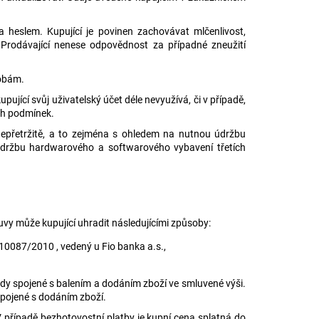
 heslem. Kupující je povinen zachovávat mlčenlivost,
 Prodávající nenese odpovědnost za případné zneužití
sobám.
pující svůj uživatelský účet déle nevyužívá, či v případě,
ch podmínek.
nepřetržitě, a to zejména s ohledem na nutnou údržbu
údržbu hardwarového a softwarového vybavení třetích
uvy může kupující uhradit následujícími způsoby:
310087/2010 , vedený u
Fio
banka
a.s.
,
ady spojené s balením a dodáním zboží ve smluvené výši.
 spojené s dodáním zboží.
 V případě bezhotovostní platby je kupní cena splatná do