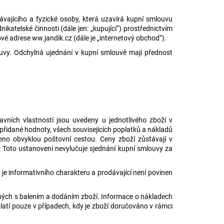
vajícího a fyzické osoby, která uzavírá kupní smlouvu
ikatelské činnosti (dále jen: „kupující“) prostřednictvím
 adrese ww.jandik.cz (dále je „internetový obchod“).
uvy. Odchylná ujednání v kupní smlouvě mají přednost
avních vlastností jsou uvedeny u jednotlivého zboží v
přidané hodnoty, všech souvisejících poplatků a nákladů
ceno obvyklou poštovní cestou. Ceny zboží zůstávají v
 Toto ustanovení nevylučuje sjednání kupní smlouvy za
je informativního charakteru a prodávající není povinen
ných s balením a dodáním zboží. Informace o nákladech
atí pouze v případech, kdy je zboží doručováno v rámci