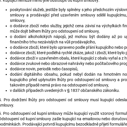
3. Kupující nemůže mimo jiné odstoupit od kupní smlouvy:
poskytování služeb, jestliže byly splněny s jeho předchozím výsl
smlouvy a prodávající před uzavřením smlouvy sdělil kupujícím
smlouvy,
o dodávce zboží nebo služby, jejichž cena závisí na výchylkách fi
může dojít během lhůty pro odstoupení od smlouvy,
o dodání alkoholických nápojů, jež mohou být dodány až po uply
finančního trhu nezávislých na vůli prodávajícího,
o dodávce zboží, které bylo upraveno podle přání kupujícího nebo p
dodávce zboží, které podléhá rychlé zkáze, jakož i zboží, které byl
dodávce zboží v uzavřeném obalu, které kupující z obalu vyňal a z h
dodávce zvukové nebo obrazové nahrávky nebo počítačového progra
dodávce novin, periodik nebo časopisů,
dodání digitálního obsahu, pokud nebyl dodán na hmotném no
kupujícího před uplynutím lhůty pro odstoupení od smlouvy a prod
takovém případě nemá právo na odstoupení od smlouvy,
v dalších případech uvedených v § 1837 občanského zákoníku.
4. Pro dodržení lhůty pro odstoupení od smlouvy musí kupující odesla
smlouvy.
5. Pro odstoupení od kupní smlouvy může kupující využít vzorový formu
Odstoupení od kupní smlouvy zašle kupující na emailovou nebo doručov
podmínkách. Prodávající potvrdí kupujícímu bezodkladně přijetí formuláře