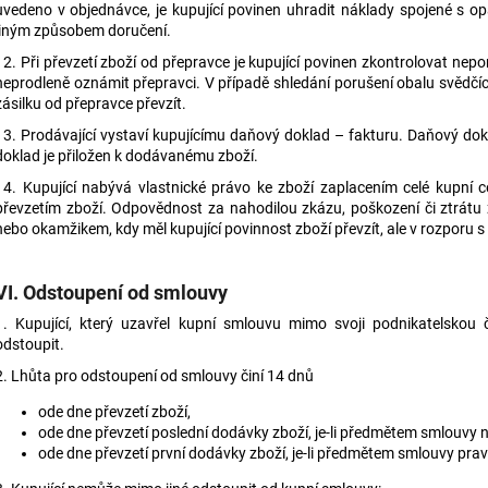
uvedeno v objednávce, je kupující povinen uhradit náklady spojené s 
jiným způsobem doručení.
12. Při převzetí zboží od přepravce je kupující povinen zkontrolovat nep
neprodleně oznámit přepravci. V případě shledání porušení obalu svědčí
zásilku od přepravce převzít.
13. Prodávající vystaví kupujícímu daňový doklad – fakturu. Daňový do
doklad je přiložen k dodávanému zboží.
14. Kupující nabývá vlastnické právo ke zboží zaplacením celé kupní c
převzetím zboží. Odpovědnost za nahodilou zkázu, poškození či ztrátu 
nebo okamžikem, kdy měl kupující povinnost zboží převzít, ale v rozporu s
VI. Odstoupení od smlouvy
1. Kupující, který uzavřel kupní smlouvu mimo svoji podnikatelskou
odstoupit.
2. Lhůta pro odstoupení od smlouvy činí 14 dnů
ode dne převzetí zboží,
ode dne převzetí poslední dodávky zboží, je-li předmětem smlouvy n
ode dne převzetí první dodávky zboží, je-li předmětem smlouvy pr