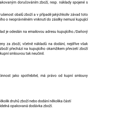
opakovaným doručováním zboží, resp. náklady spojené s
orušenost obalů zboží a v případě jakýchkoliv závad toto
cího o neoprávněném vniknutí do zásilky nemusí kupující
klad je odeslán na emailovou adresu kupujícího./Daňový
eny za zboží, včetně nákladů na dodání, nejdříve však
zboží přechází na kupujícího okamžikem převzetí zboží
 kupní smlouvou tak neučinil.
 činnost jako spotřebitel, má právo od kupní smlouvy
ěkolik druhů zboží nebo dodání několika částí
avidelná opakovaná dodávka zboží.