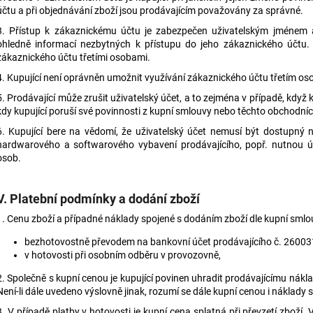
účtu a při objednávání zboží jsou prodávajícím považovány za správné.
3. Přístup k zákaznickému účtu je zabezpečen uživatelským jménem a
ohledně informací nezbytných k přístupu do jeho zákaznického účtu.
zákaznického účtu třetími osobami.
4. Kupující není oprávněn umožnit využívání zákaznického účtu třetím o
5. Prodávající může zrušit uživatelský účet, a to zejména v případě, když ku
kdy kupující poruší své povinnosti z kupní smlouvy nebo těchto obchodní
6. Kupující bere na vědomí, že uživatelský účet nemusí být dostupný 
hardwarového a softwarového vybavení prodávajícího, popř. nutnou 
osob.
V. Platební podmínky a dodání zboží
1. Cenu zboží a případné náklady spojené s dodáním zboží dle kupní smlo
bezhotovostně převodem na bankovní účet prodávajícího č. 2600
v hotovosti při osobním odběru v provozovně,
2. Společně s kupní cenou je kupující povinen uhradit prodávajícímu nákl
Není-li dále uvedeno výslovně jinak, rozumí se dále kupní cenou i náklady
3. V případě platby v hotovosti je kupní cena splatná při převzetí zboží.