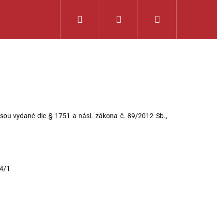
Hledat
Přihlášení
Nákupní
košík
sou vydané dle § 1751 a násl. zákona č. 89/2012 Sb.,
74/1
ENOŠKOU, ROZKLÁDACÍ