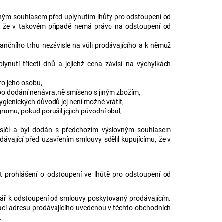
ovným souhlasem před uplynutím lhůty pro odstoupení od
u, že v takovém případě nemá právo na odstoupení od
nančního trhu nezávisle na vůli prodávajícího a k němuž
nutí třiceti dnů a jejichž cena závisí na výchylkách
ro jeho osobu,
o po dodání nenávratně smíseno s jiným zbožím,
ygienických důvodů jej není možné vrátit,
mu, pokud porušil jejich původní obal,
siči a byl dodán s předchozím výslovným souhlasem
ávající před uzavřením smlouvy sdělil kupujícímu, že v
t prohlášení o odstoupení ve lhůtě pro odstoupení od
lář k odstoupení od smlouvy poskytovaný prodávajícím.
ací adresu prodávajícího uvedenou v těchto obchodních
.