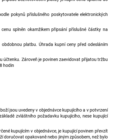
 podle pokynů příslušného poskytovatele elektronických
í cenu splněn okamžikem připsání příslušné částky na
ou obdobnou platbu. Úhrada kupní ceny před odesláním
mu účtenku. Zároveň je povinen zaevidovat přijatou tržbu
48 hodin
zboží jsou uvedeny v objednávce kupujícího a v potvrzení
ákladě zvláštního požadavku kupujícího, nese kupující
čené kupujícím v objednávce, je kupující povinen převzít
zboží doručovat opakovaně nebo jiným způsobem, než bylo