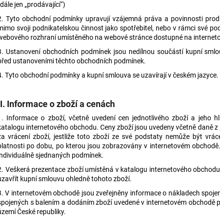
(dále jen „prodávající“)
8 000 Kč
32 000 Kč
2. Tyto obchodní podmínky upravují vzájemná práva a povinnosti prodá
mimo svoji podnikatelskou činnost jako spotřebitel, nebo v rámci své podn
webového rozhraní umístěného na webové stránce dostupné na internetové
3. Ustanovení obchodních podmínek jsou nedílnou součástí kupní smlo
před ustanoveními těchto obchodních podmínek.
4. Tyto obchodní podmínky a kupní smlouva se uzavírají v českém jazyce.
II. Informace o zboží a cenách
1. Informace o zboží, včetně uvedení cen jednotlivého zboží a jeho hl
katalogu internetového obchodu. Ceny zboží jsou uvedeny včetně daně z 
za vrácení zboží, jestliže toto zboží ze své podstaty nemůže být vrá
platnosti po dobu, po kterou jsou zobrazovány v internetovém obchodě.
individuálně sjednaných podmínek.
2. Veškerá prezentace zboží umístěná v katalogu internetového obchodu 
uzavřít kupní smlouvu ohledně tohoto zboží.
3. V internetovém obchodě jsou zveřejněny informace o nákladech spoje
spojených s balením a dodáním zboží uvedené v internetovém obchodě pl
území České republiky.