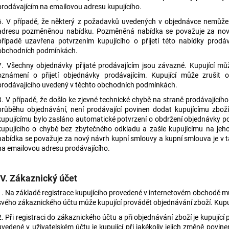
prodávajícím na emailovou adresu kupujícího.
6. V případě, že některý z požadavků uvedených v objednávce nemůže p
adresu pozměněnou nabídku. Pozměněná nabídka se považuje za nový
případě uzavřena potvrzením kupujícího o přijetí této nabídky prod
obchodních podmínkách.
7. Všechny objednávky přijaté prodávajícím jsou závazné. Kupující mů
oznámení o přijetí objednávky prodávajícím. Kupující může zrušit o
prodávajícího uvedený v těchto obchodních podmínkách.
8. V případě, že došlo ke zjevné technické chybě na straně prodávajícíh
průběhu objednávání, není prodávající povinen dodat kupujícímu zboží
kupujícímu bylo zasláno automatické potvrzení o obdržení objednávky p
kupujícího o chybě bez zbytečného odkladu a zašle kupujícímu na j
nabídka se považuje za nový návrh kupní smlouvy a kupní smlouva je v t
na emailovou adresu prodávajícího.
IV. Zákaznický účet
1. Na základě registrace kupujícího provedené v internetovém obchodě m
svého zákaznického účtu může kupující provádět objednávání zboží. Kupuj
2. Při registraci do zákaznického účtu a při objednávání zboží je kupujíc
uvedené v uživatelském účtu je kupující při jakékoliv jejich změně povi