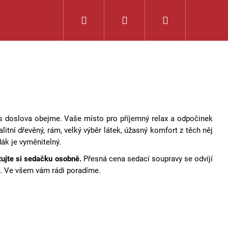
Hledat
Přihlášení
Nákupní
košík
ás doslova obejme. Vaše místo pro příjemný relax a odpočinek
alitní dřevěný, rám, velký výběr látek, úžasný komfort z těch něj
ák je vyměnitelný.
tujte si sedačku osobně.
Přesná cena sedací soupravy se odvíjí
u. Ve všem vám rádi poradíme.
ENOŠKOU, ROZKLÁDACÍ