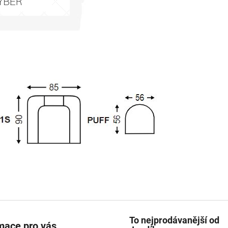
To nejprodávanější od
mace pro vás