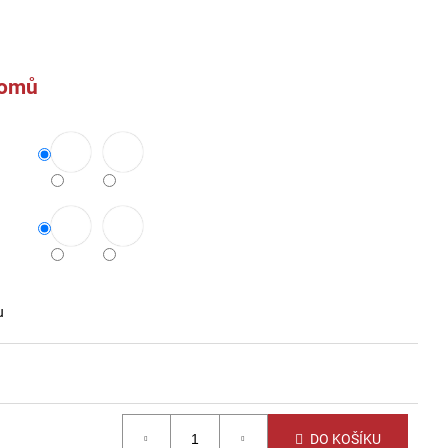
domů
u
DO KOŠÍKU