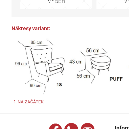
Nákresy variant:
⇑ NA ZAČÁTEK
Z
á
Infor