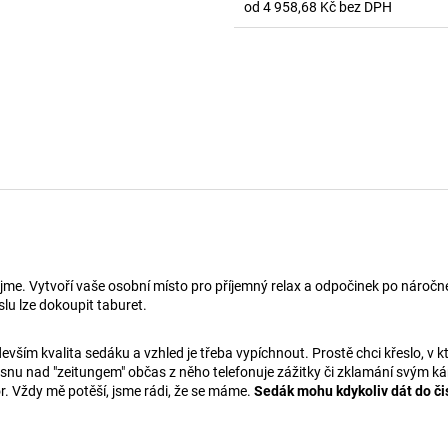
od
4 958,68 Kč
bez DPH
Měrná
cena:
ejme. Vytvoří vaše osobní místo pro příjemný relax a odpočinek po náro
lu lze dokoupit taburet.
vším kvalita sedáku a vzhled je třeba vypíchnout. Prostě chci křeslo, v k
usnu nad "zeitungem" občas z něho telefonuje zážitky či zklamání svým k
or. Vždy mě potěší, jsme rádi, že se máme.
Sedák mohu kdykoliv dát do čis