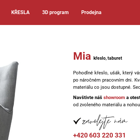
KŘESLA
3D program
Prodejna
Co potřebujete najít?
Mia
křeslo, taburet
HLEDAT
Pohodlné křeslo, ušák, který v
po náročném pracovním dni.
Kv
Doporučujeme
materiálu co jsou dostupné. Sed
Navštivte náš
showroom
a otes
od zvoleného materiálu a noho
+420
603 220 331
CLYDE
CARLOS
KŘESLO
DO L S L