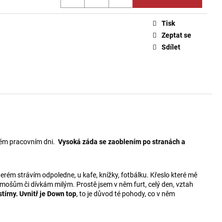
Tisk
Zeptat se
Sdílet
čném pracovním dni.
Vysoká záda se zaoblením po stranách a
terém strávím odpoledne, u kafe, knížky, fotbálku. Křeslo které mě
ámošům či dívkám milým. Prostě jsem v něm furt, celý den, vztah
tírny. Uvnitř je Down top
, to je důvod té pohody, co v něm