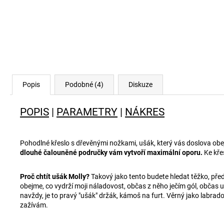
Popis
Podobné (4)
Diskuze
POPIS
|
PARAMETRY
|
NÁKRES
Pohodlné křeslo s dřevěnými nožkami, ušák, který vás doslova ob
dlouhé čalouněné područky vám vytvoří maximální oporu.
Ke křes
Proč chtít ušák Molly?
Takový jako tento budete hledat těžko, přede
obejme, co vydrží moji náladovost, občas z něho ječím gól, občas 
navždy, je to pravý "ušák" držák, kámoš na furt. Věrný jako labrad
zažívám.