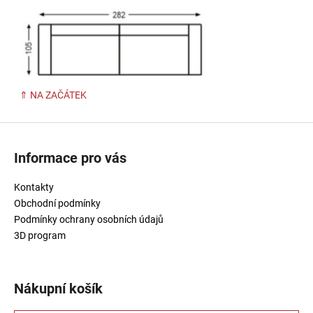
⇑ NA ZAČÁTEK
Z
á
Informace pro vás
p
a
Kontakty
t
Obchodní podmínky
í
Podmínky ochrany osobních údajů
3D program
Nákupní košík