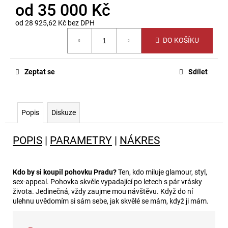
od
35 000 Kč
od
28 925,62 Kč
bez DPH
Měrná
DO KOŠÍKU
cena:
Zeptat se
Sdílet
Popis
Diskuze
POPIS
|
PARAMETRY
|
NÁKRES
Kdo by si koupil pohovku Pradu?
Ten, kdo miluje glamour, styl,
sex-appeal. Pohovka skvěle vypadající po letech s pár vrásky
života. Jedinečná, vždy zaujme mou návštěvu. Když do ní
ulehnu uvědomím si sám sebe, jak skvělé se mám, když ji mám.