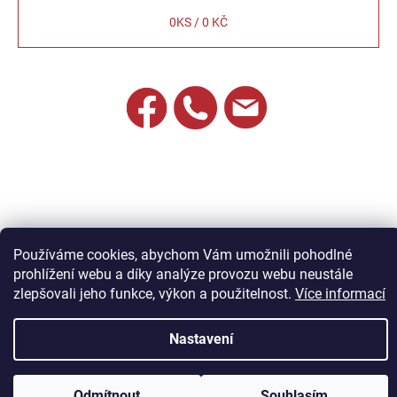
0
KS /
0 KČ
Používáme cookies, abychom Vám umožnili pohodlné
prohlížení webu a díky analýze provozu webu neustále
zlepšovali jeho funkce, výkon a použitelnost.
Více informací
Vytvořil Shoptet
Nastavení
Copyright 2026
Jandík nábytek
. Všechna práva vyhrazena.
Odmítnout
Souhlasím