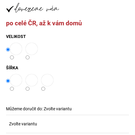
č
u
j
e
po celé ČR, až k vám domů
m
e
VELIKOST
ROSE
KŘESLO,
TABURET
ŠÍŘKA
6
000
Kč
Můžeme doručit do:
Zvolte variantu
Zvolte variantu