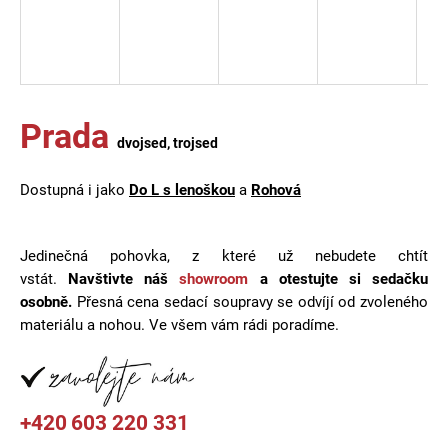
a
j
í
t
Prada
?
dvojsed, trojsed
Dostupná i jako
Do L s lenoškou
a
Rohová
HLEDAT
Jedinečná pohovka, z které už nebudete chtít
vstát.
Navštivte náš
showroom
a otestujte si sedačku
osobně.
Přesná cena sedací soupravy se odvíjí od zvoleného
D
materiálu a nohou. Ve všem vám rádi poradíme.
o
p
o
r
+420
603 220 331
u