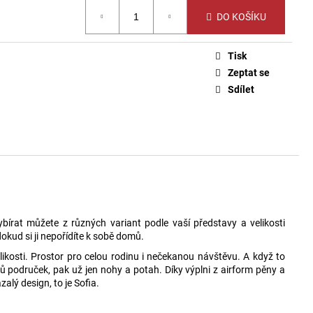
DO KOŠÍKU
Tisk
Zeptat se
Sdílet
bírat můžete z různých variant podle vaší představy a velikosti
dokud si ji nepořídíte k sobě domů.
likosti. Prostor pro celou rodinu i nečekanou návštěvu. A když to
 područek, pak už jen nohy a potah. Díky výplni z airform pěny a
alý design, to je Sofia.