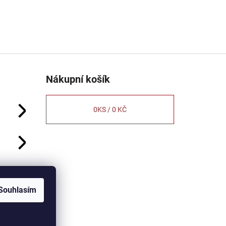
Nákupní košík
0
KS /
0 KČ
Souhlasím