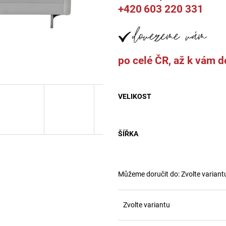
8 000 Kč
32 000 Kč
+420
603 220 331
po celé ČR, až k vám 
VELIKOST
ŠÍŘKA
Můžeme doručit do:
Zvolte variant
Zvolte variantu