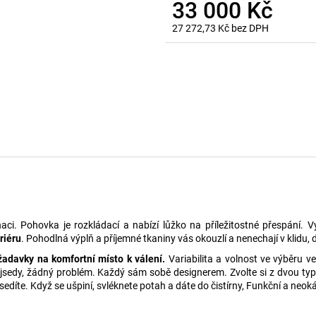
33 000 Kč
27 272,73 Kč bez DPH
Měrná
cena:
i. Pohovka je rozkládací a nabízí lůžko na příležitostné přespání. Vy
riéru
. Pohodlná výplň a příjemné tkaniny vás okouzlí a nenechají v klidu, 
ožadavky na komfortní místo k válení.
Variabilita a volnost ve výběru ve
ojsedy, žádný problém. Každý sám sobě designerem. Zvolte si z dvou typů
íte. Když se ušpiní, svléknete potah a dáte do čistírny, Funkční a neokáz