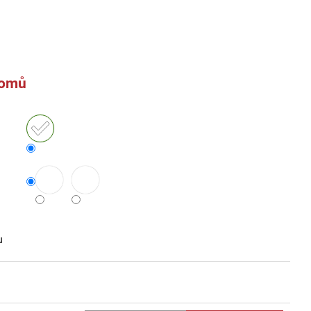
domů
u