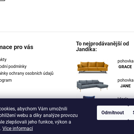
To nejprodávanější od
mace pro vás
Jandíka:
akty
pohovka
odní podmínky
GRACE
nky ochrany osobních údajů
rogram
pohovka
JANE
křeslo
ROSE
cookies, abychom Vám umožnili
Odmítnout
ohlížení webu a díky analýze provozu
e zlepšovali jeho funkce, výkon a
t.
Více informací