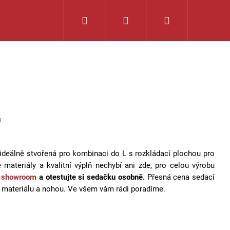
Hledat
Přihlášení
Nákupní
košík
u
deálně stvořená pro kombinaci do L s rozkládací plochou pro
é materiály a kvalitní výplň nechybí ani zde, pro celou výrobu
š
showroom
a otestujte si sedačku osobně.
Přesná cena sedací
o materiálu a nohou. Ve všem vám rádi poradíme.
ENOŠKOU, ROZKLÁDACÍ