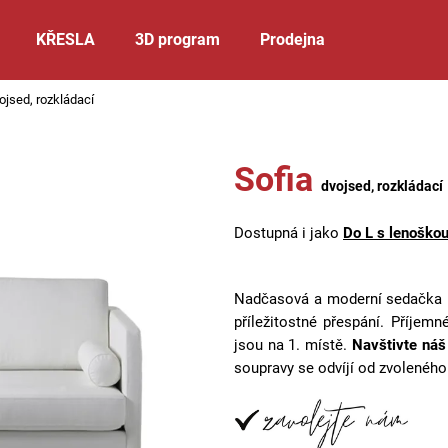
KŘESLA
3D program
Prodejna
ojsed, rozkládací
Co potřebujete najít?
Sofia
dvojsed, rozkládací
HLEDAT
Dostupná i jako
Do L s lenoško
Doporučujeme
Nadčasová a moderní sedačka i
příležitostné přespání. Příjemn
jsou na 1. místě.
Navštivte ná
soupravy se odvíjí od zvolenéh
CLYDE
CARLOS
KŘESLO
DO L S L