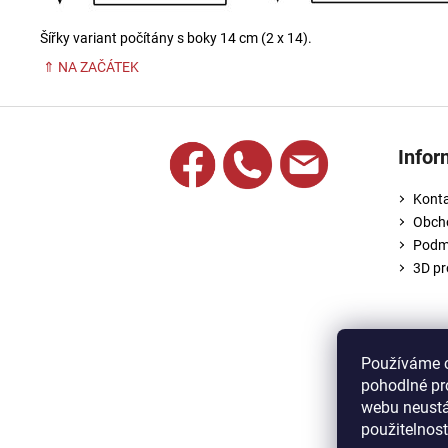
Šířky variant počítány s boky 14 cm (2 x 14).
⇑ NA ZAČÁTEK
Z
á
Infor
p
a
Kont
t
Obch
í
Podmí
3D p
Používáme 
pohodlné pr
webu neustál
použitelnos