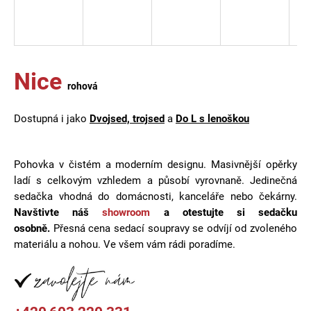
a
j
í
t
Nice
rohová
?
Dostupná i jako
Dvojsed, trojsed
a
Do L s lenoškou
HLEDAT
Pohovka v čistém a moderním designu. Masivnější opěrky
ladí s celkovým vzhledem a působí vyrovnaně. Jedinečná
sedačka vhodná do domácnosti, kanceláře nebo čekárny.
Navštivte náš
showroom
a otestujte si sedačku
D
osobně.
Přesná cena sedací soupravy se odvíjí od zvoleného
o
materiálu a nohou. Ve všem vám rádi poradíme.
p
o
r
u