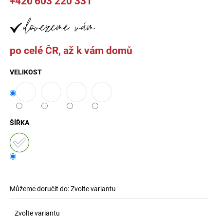
+420
603 220 331
č
u
j
e
m
po celé ČR, až k vám domů
e
VELIKOST
CLYDE
KŘESLO
8
000
Kč
ŠÍŘKA
Můžeme doručit do:
Zvolte variantu
Zvolte variantu