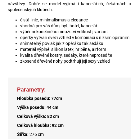
návštěvy. Dobře se model vyjímá i kancelářích, čekárnách a
společenských klubech.
čistá linie, minimalismus a elegance
vhodná pro váš dům, byt, hotel, kancelář
výběr nekonečného množství velikosti, variant
opěrky vytváří svěží vzhled v kombinaci s nižším opíráním
snímatelný povlak jak z opěráku tak sedáku
materiál výplně: silikon latex, hr pěna, airform
kvalita dřevěné kostry, sedáky, které neprosedíte
zkosené dřevěné nohy podtrhují její sexy vzhled
Parametry:
Hloubka posedu: 77cm
Výška posedu: 44 cm
Celková výška: 82 cm
Celková hloubka: 92 cm
Šířka:
276 cm