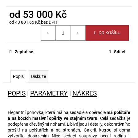
od
53 000 Kč
od
43 801,65 Kč
bez DPH
Měrná
DO KOŠÍKU
cena:
Zeptat se
Sdílet
Popis
Diskuze
POPIS
|
PARAMETRY
|
NÁKRES
Elegantní pohovka, která má na sedadle a opěradle
má polštáře
a na bocích masivní opěrky ve stejném tvaru
. Celá sedačka je
podepřena dřevěnými nohami. Líbivé jsou i detaily, dekorativního
prošití na polštářích a na stranách. Galerii, kterou si doma
vytvoříte dosazením Nice sedací soupravy ocení rodina i