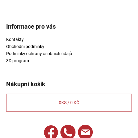
Z
á
Informace pro vás
p
a
Kontakty
t
Obchodní podmínky
í
Podmínky ochrany osobních údajů
3D program
Nákupní košík
0
KS /
0 KČ