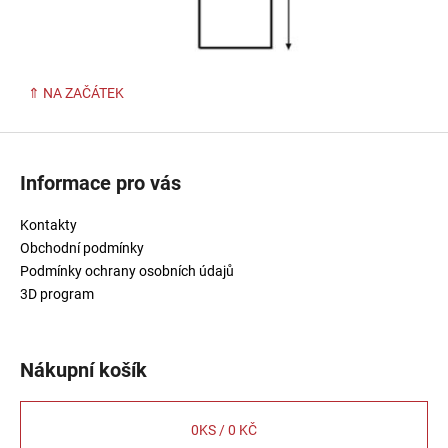
⇑ NA ZAČÁTEK
Z
á
Informace pro vás
p
a
Kontakty
t
Obchodní podmínky
í
Podmínky ochrany osobních údajů
3D program
Nákupní košík
0
KS /
0 KČ