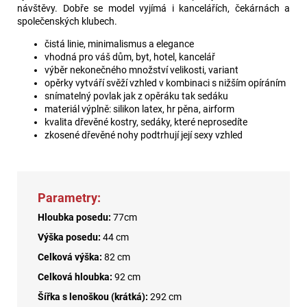
návštěvy. Dobře se model vyjímá i kancelářích, čekárnách a
společenských klubech.
čistá linie, minimalismus a elegance
vhodná pro váš dům, byt, hotel, kancelář
výběr nekonečného množství velikosti, variant
opěrky vytváří svěží vzhled v kombinaci s nižším opíráním
snímatelný povlak jak z opěráku tak sedáku
materiál výplně: silikon latex, hr pěna, airform
kvalita dřevěné kostry, sedáky, které neprosedíte
zkosené dřevěné nohy podtrhují její sexy vzhled
Parametry:
Hloubka posedu:
77cm
Výška posedu:
44 cm
Celková výška:
82 cm
Celková hloubka:
92 cm
Šířka s lenoškou (krátká):
292 cm