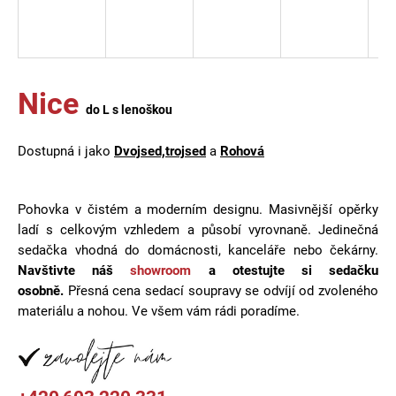
a
j
í
t
Nice
do L s lenoškou
?
Dostupná i jako
Dvojsed,trojsed
a
Rohová
HLEDAT
Pohovka v čistém a moderním designu. Masivnější opěrky
ladí s celkovým vzhledem a působí vyrovnaně. Jedinečná
sedačka vhodná do domácnosti, kanceláře nebo čekárny.
Navštivte náš
showroom
a otestujte si sedačku
D
osobně.
Přesná cena sedací soupravy se odvíjí od zvoleného
o
materiálu a nohou. Ve všem vám rádi poradíme.
p
o
r
u