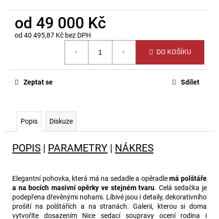
od
49 000 Kč
od
40 495,87 Kč
bez DPH
Měrná
DO KOŠÍKU
cena:
Zeptat se
Sdílet
Popis
Diskuze
POPIS
|
PARAMETRY
|
NÁKRES
Elegantní pohovka, která má na sedadle a opěradle
má polštáře
a na bocích masivní opěrky ve stejném tvaru
. Celá sedačka je
podepřena dřevěnými nohami. Líbivé jsou i detaily, dekorativního
prošití na polštářích a na stranách. Galerii, kterou si doma
vytvoříte dosazením Nice sedací soupravy ocení rodina i