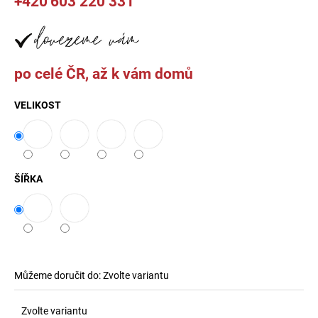
+420
603 220 331
č
u
j
e
m
po celé ČR, až k vám domů
e
VELIKOST
CLYDE
KŘESLO
8
000
Kč
ŠÍŘKA
Můžeme doručit do:
Zvolte variantu
Zvolte variantu